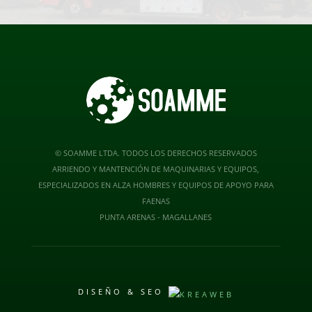
© SOAMME LTDA. TODOS LOS DERECHOS RESERVADOS
ARRIENDO Y MANTENCIÓN DE MAQUINARIAS Y EQUIPOS,
ESPECIALIZADOS EN ALZA HOMBRES Y EQUIPOS DE APOYO PARA
FAENAS
PUNTA ARENAS - MAGALLANES
DISEÑO & SEO